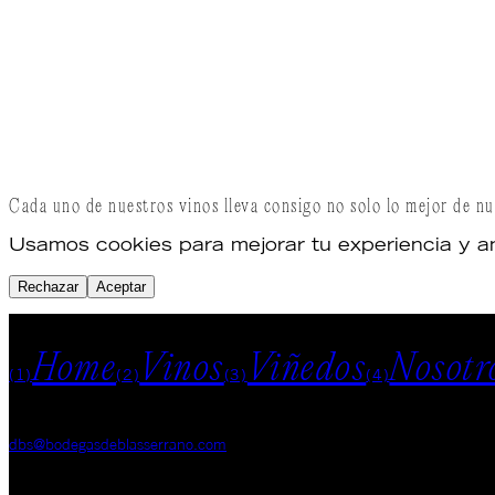
Cada uno de nuestros vinos lleva consigo no solo lo mejor de nu
Usamos cookies para mejorar tu experiencia y anali
Rechazar
Aceptar
MENU
Home
Vinos
Viñedos
Nosotr
(1)
(2)
(3)
(4)
EMAIL
dbs@bodegasdeblasserrano.com
TELÉFONO