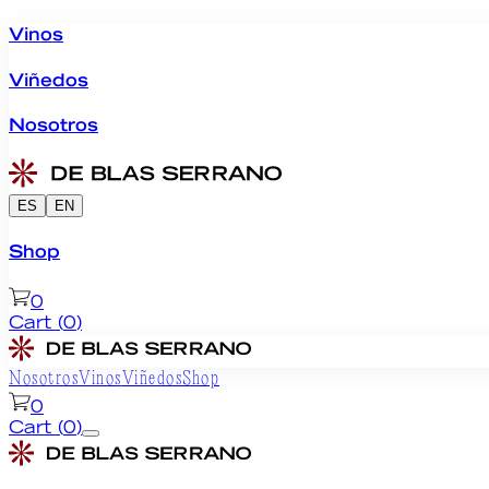
Vinos
Viñedos
Nosotros
ES
EN
Shop
0
Cart
(
0
)
Nosotros
Vinos
Viñedos
Shop
0
Cart
(
0
)