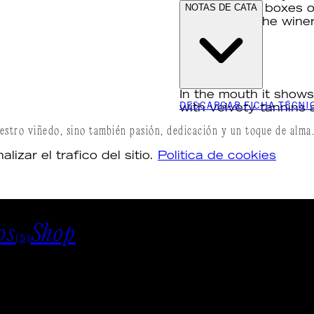
NOTAS DE CATA
Harvested in boxes o
entrance of the winer
months.
In the mouth it show
DESCARGAR FICHA TÉCNI
with velvety tannins 
estro viñedo, sino también pasión, dedicación y un toque de alma
zar el trafico del sitio.
Politica de cookies
os
Shop
(5)