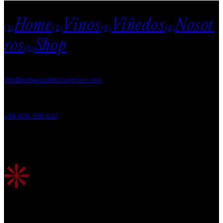
MENU
Home
Vinos
Viñedos
Nosot
(1)
(2)
(3)
(4)
ros
Shop
(5)
EMAIL
dbs@bodegasdeblasserrano.com
TELÉFONO
+34 606 338 632
VIÑEDO
Carretera de Santa Cruz s/n, 09471 Fuentelcésped, Burgos, España