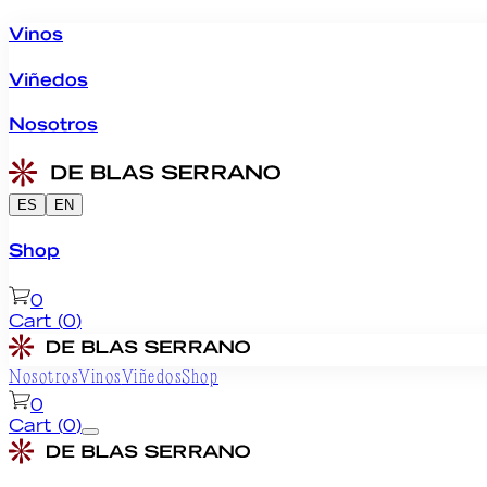
Vinos
Viñedos
Nosotros
ES
EN
Shop
0
Cart
(
0
)
Nosotros
Vinos
Viñedos
Shop
0
Cart
(
0
)