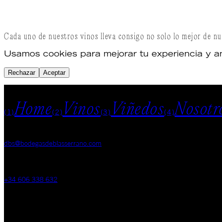
Cada uno de nuestros vinos lleva consigo no solo lo mejor de nu
Usamos cookies para mejorar tu experiencia y anali
Rechazar
Aceptar
MENU
Home
Vinos
Viñedos
Nosotr
(1)
(2)
(3)
(4)
EMAIL
dbs@bodegasdeblasserrano.com
TELÉFONO
+34 606 338 632
VIÑEDO
Carretera de Santa Cruz s/n, 09471 Fuentelcésped, Burgos, España